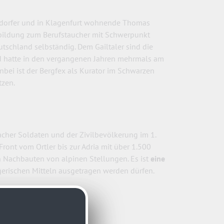
eßdorfer und in Klagenfurt wohnende Thomas
usbildung zum Berufstaucher mit Schwerpunkt
utschland selbständig. Dem Gailtaler sind die
nd hatte in den vergangenen Jahren mehrmals am
enbei ist der Bergfex als Kurator im Schwarzen
tzen.
acher Soldaten und der Zivilbevölkerung im 1.
ront vom Ortler bis zur Adria mit über 1.500
 Nachbauten von alpinen Stellungen. Es ist
eine
iegerischen Mitteln ausgetragen werden dürfen.