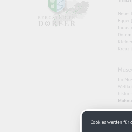
Neuer 
Egger 
Indust
Dolomi
Kleinen
Kreuz t
Muse
Im Mus
Weltkr
histor
Mahnu
Cookies werden für d