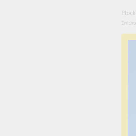
Plöck
Erricht