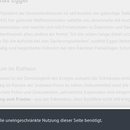
Präsident der Dolomitenfreunde ist seit kurzem der gebürtige Tr
(42). Der gelernte Waffentechniker sattelte um, absolvierte die A
rieeinsätze und machte sich mit Firmensitzen in Österreich und De
tenfreunde alles andere als fremd. "Ich bin schon lange dabei u
 Pal die Aufsicht bei den Sanierungsarbeiten", erzählt Egger. Neb
ätig und begeisterter Fähnrich bei den Kärntner Freiwilligen Schü
um im Rathaus
eum ist die Sinnlosigkeit des Krieges anhand der Schicksale einf
ieg im Raume der Südwest-Front zu sehen. Dokumentiert wird die F
ischen Fotos und Dokumenten, zahlreichen Exponaten und einigen
ng zum Frieden
- aus der Erkenntnis, dass Konflikte nicht mit kr
ie uneingeschränkte Nutzung dieser Seite benötigt.