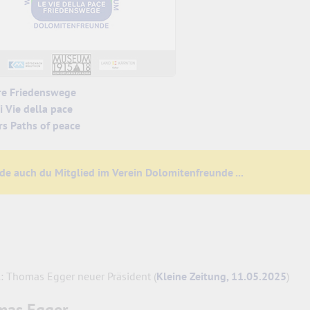
re Friedenswege
i Vie della pace
rs Paths of peace
de auch du Mitglied im Verein Dolomitenfreunde ...
l: Thomas Egger neuer Präsident (
Kleine Zeitung, 11.05.2025
)
mas Egger