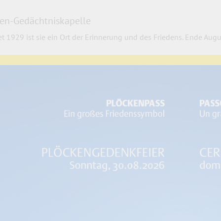
en-Gedächtniskapelle
et 1929 ist sie ein Ort der Erinnerung und des Friedens. Ende Augu