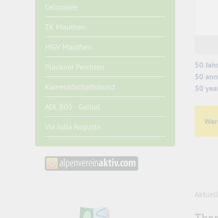
Cellonsee
TK Mauthen
MGV Mauthen
50 Jah
Plöckner Perchten
50 ann
Kameradschaftsbund
50 yea
ADL 805 - Gailtal
Wer
Via Iulia Augusta
Aktuel
Tho