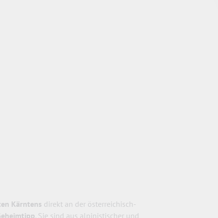
ten Kärntens
direkt an der österreichisch-
 Geheimtipp
. Sie sind aus alpinistischer und