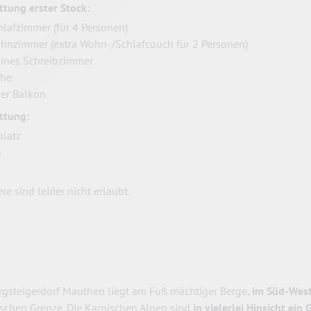
ttung erster Stock:
hlafzimmer (für 4 Personen)
hnzimmer (extra Wohn-/Schlafcouch für 2 Personen)
eines Schreibzimmer
che
ner Balkon
ttung:
platz
n
re sind leider nicht erlaubt.
rgsteigerdorf Mauthen liegt am Fuß mächtiger Berge,
im Süd-Wes
nischen Grenze. Die Karnischen Alpen sind
in vielerlei Hinsicht ein