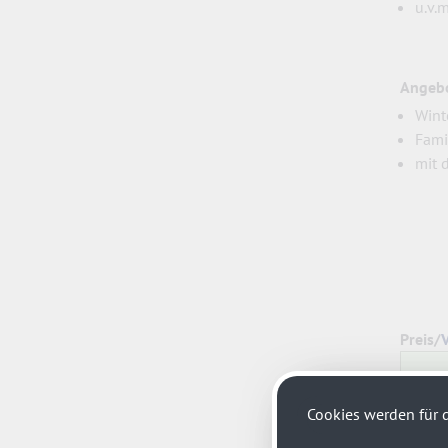
u.v.m
Angebo
Wint
Fami
mit 
Preis/
Cookies werden für d