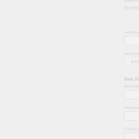
the len
Ankunft/ar
Dauer/dur
Dein K
Name/nam
Telefon/p
E-Mail/ema