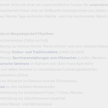
scher Sicht seit jeher ein unerschöpflicher Fundus für
unzerstört
achbarten Friaul sind sie Treffpunkt Gleichgesinnter aus Italien u
wo. Warme Tage und kühle Nächte - auch im Hochsommer. Wenn's r
te im Bergsteigerdorf Mauthen:
rschwimmbad (300m zu Fuß)
erung zur kleinen Kirche "Maria Schnee" und zum Lamprechtbauer
e Menge
Kultur- und Traditionsfeste
(mitten im Dorf)
e Menge
Sportveranstaltungen zum Mitmachen
(Laufen, Wandern, Kl
narische Seminare
im Rahmen von Slow Food Alpe-Adria
 und eBike-Strecken in verschiedenen Schwierigkeitsstufen
altestelle (200m)
licht-/Museum im Rathaus und am Plöckenpass
axi
zu den Gailtaler Almkäsereien
erbindung ins benachbarte Friaul / Timau, Paluzza
erbindung ins naturbelassene Lesachtal
rena Wasser- und Wellnessoase