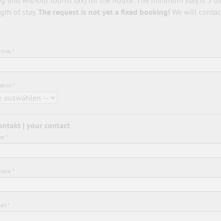
gth of stay.
The request is not yet a fixed booking!
We will contact
rival *
ation *
ontakt | your contact
e *
hone *
il *