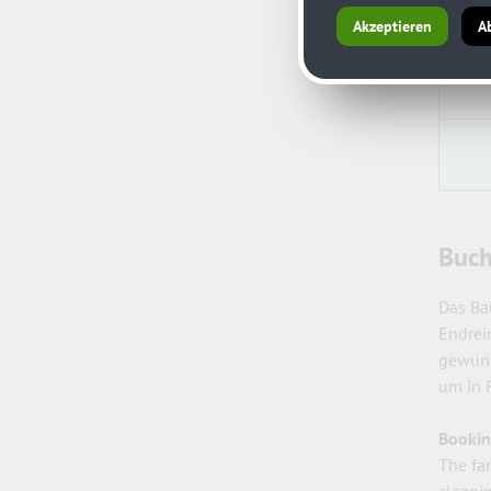
Akzeptieren
A
Buch
Das Ba
Endrei
gewüns
um in R
Bookin
The fa
cleanin