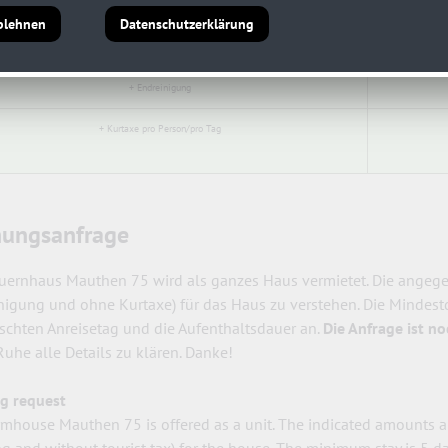
10 Tage (pro Tag/Gesamtpreis € 95)
blehnen
Datenschutzerklärung
14 Tage (pro Tag/Gesamtpreis € 90)
+ Endreinigung
+ Kurtaxe pro Person/pro Tag
ungsanfrage
uernhaus Mauthen 75 wird als ganzes Haus vermietet. Die angege
nigung und ohne Kurtaxe) für das Haus zu verstehen. Die Mindestd
chten Anreisetag und die Aufenthaltsdauer an.
Die Anfrage ist n
uhe alle Details zu klären. Danke!
g request
rmhouse Mauthen 75 is offered as a unit. The indicated amounts are
g and without tourist tax) for the house. The minimum stay is 5 day