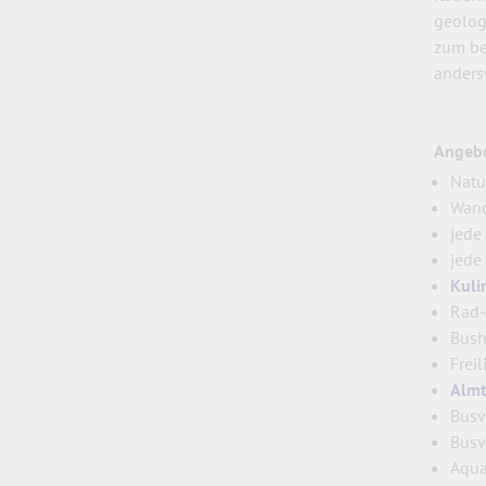
geologi
zum ben
anders
Angebo
Natu
Wand
jed
jed
Kuli
Rad-
Bush
Frei
Almt
Busv
Busv
Aqua