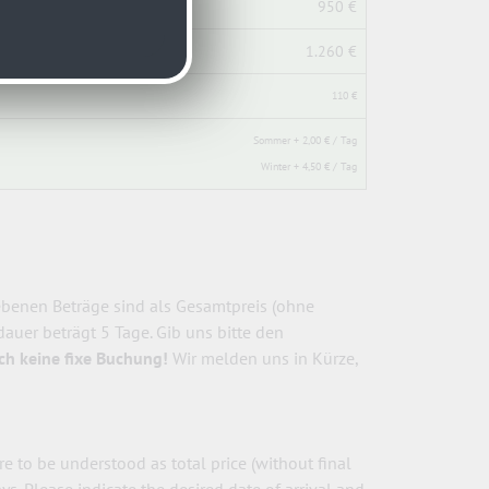
950 €
1.260 €
110 €
Sommer + 2,00 € / Tag
Winter + 4,50 € / Tag
benen Beträge sind als Gesamtpreis (ohne
auer beträgt 5 Tage. Gib uns bitte den
och keine fixe Buchung!
Wir melden uns in Kürze,
 to be understood as total price (without final
s. Please indicate the desired date of arrival and