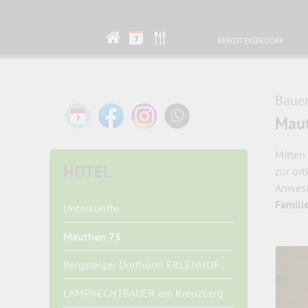
BERGSTEIGERDORF
Baue
Mau
Mitten
HOTEL
zur ört
Anwese
Famili
Unterkünfte
Mauthen 75
Bergsteiger Dorfhotel ERLENHOF
LAMPRECHTBAUER am Kreuzberg