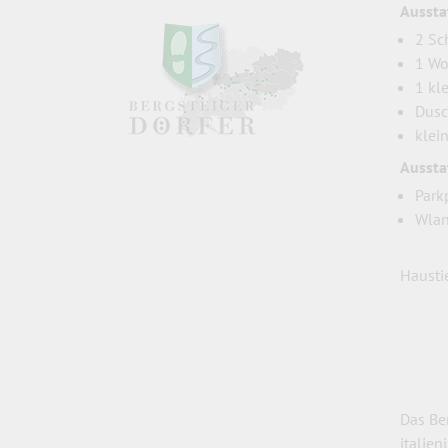
Aussta
2 Sc
1 Wo
1 kl
Dus
klei
Aussta
Park
Wla
Haustie
Das Be
italie