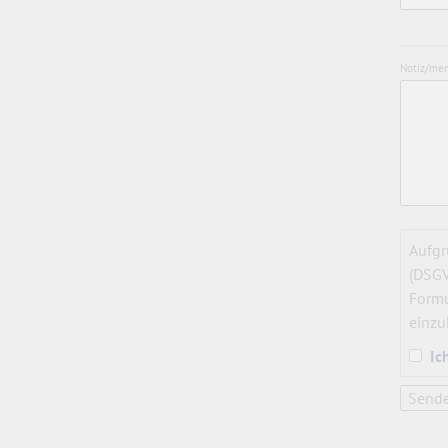
Notiz/me
Aufgr
(DSGV
Formu
einzu
Ic