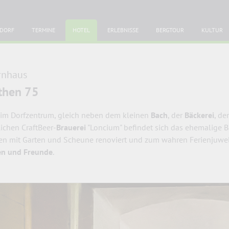
DORF
TERMINE
HOTEL
ERLEBNISSE
BERGTOUR
KULTUR
rnhaus
then 75
 im Dorfzentrum, gleich neben dem kleinen
Bach
, der
Bäckerei
, d
lichen CraftBeer-
Brauerei
"Loncium" befindet sich das ehemalige B
n mit Garten und Scheune renoviert und zum wahren Ferienjuwe
en und Freunde
.