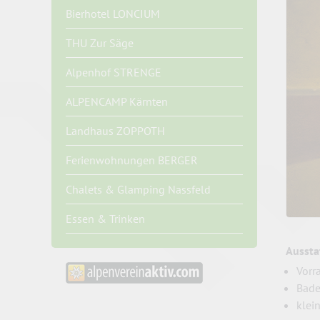
Bierhotel LONCIUM
THU Zur Säge
Alpenhof STRENGE
ALPENCAMP Kärnten
Landhaus ZOPPOTH
Ferienwohnungen BERGER
Chalets & Glamping Nassfeld
Essen & Trinken
Aussta
Vorr
Bad
klei