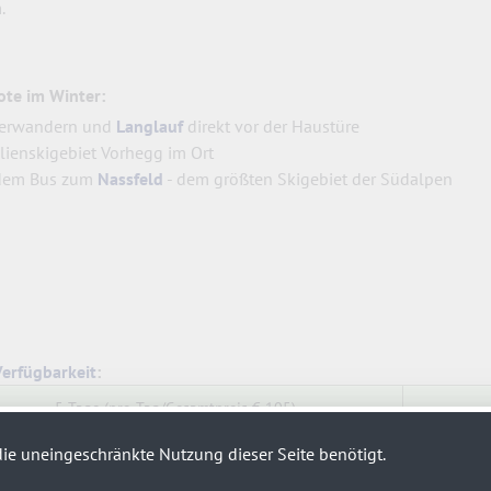
.
te im Winter:
erwandern und
Langlauf
direkt vor der Haustüre
lienskigebiet Vorhegg im Ort
dem Bus zum
Nassfeld
- dem größten Skigebiet der Südalpen
Verfügbarkeit
:
5 Tage (pro Tag/Gesamtpreis € 105)
7 Tage (pro Tag/Gesamtpreis € 100)
ie uneingeschränkte Nutzung dieser Seite benötigt.