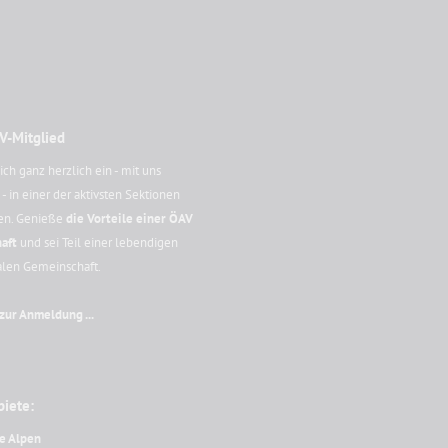
V-Mitglied
ich ganz herzlich ein - mit uns
 in einer der aktivsten Sektionen
en. Genieße
die Vorteile einer ÖAV
aft
und sei Teil einer lebendigen
alen Gemeinschaft.
 zur Anmeldung ...
biete:
e Alpen