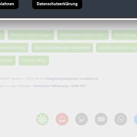
blehnen
Datenschutzerklärung
n
Tallagen | Wanderungen
Mittellagen | Wanderungen
Hochgebirge 
scher Höhenweg
Gerhard Hohenwarter, Geosphere
GeoPark Karnische Al
kischule
SicherAmBerg
gerdorf Mauthen, 2026-08-06
info@bergsteigerdorf-mauthen.at
ern in den Südalpen:
Karnischer Höhenweg • KHW 403