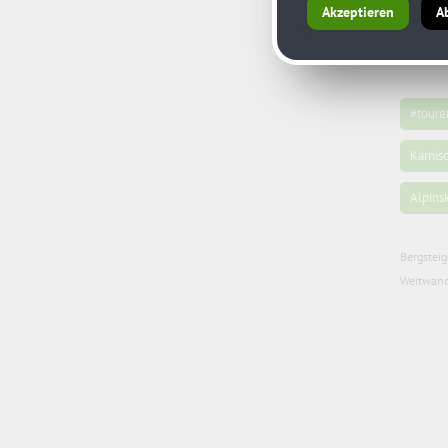
Akzeptieren
A
#toure
Karni
Alpins
Bergstei
Weitwand