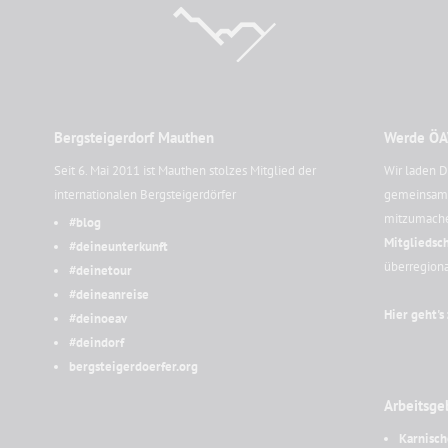
Bergsteigerdorf Mauthen
Werde ÖA
Seit 6. Mai 2011 ist Mauthen stolzes Mitglied der
Wir laden D
internationalen Bergsteigerdörfer
gemeinsam -
mitzumach
#blog
Mitgliedsch
#deineunterkunft
überregion
#deinetour
#deineanreise
Hier geht's
#deinoeav
#deindorf
bergsteigerdoerfer.org
Arbeitsge
Karnisch