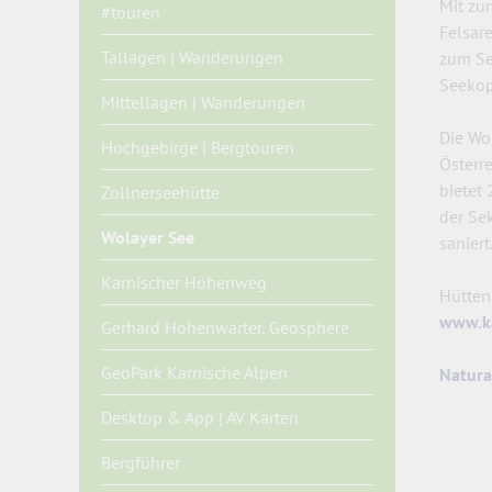
Mit zu
#touren
Felsar
Tallagen | Wanderungen
zum Se
Seekop
Mittellagen | Wanderungen
Die Wo
Hochgebirge | Bergtouren
Österr
bietet 
Zollnerseehütte
der Se
Wolayer See
saniert
Karnischer Höhenweg
Hütten
www.k
Gerhard Hohenwarter, Geosphere
GeoPark Karnische Alpen
Natur
Desktop & App | AV Karten
Bergführer