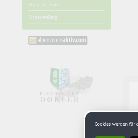
Alpinskischule
SicherAmBerg
Cookies werden für d