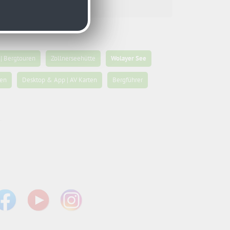
| Bergtouren
Zollnerseehütte
Wolayer See
pen
Desktop & App | AV Karten
Bergführer