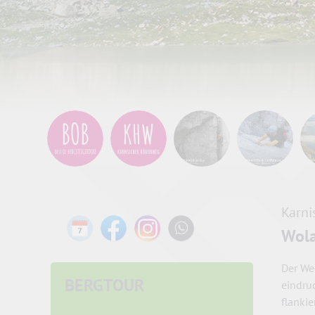
Karn
Wola
Der We
BERGTOUR
eindruc
flanki