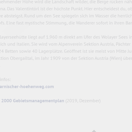
nehmender Höhe wird die Landschaft wilder, die Berge rücken näher
ena. Das Valentintörl ist der höchste Punkt. Hier entscheidest du
e absteigst. Rund um den See spiegeln sich im Wasser die herrli
fs. Eine fast mystische Stimmung, die Wanderer sofort in ihren Ban
layerseehütte liegt auf 1.960 m direkt am Ufer des Wolayer Sees
eich und Italien. Sie wird vom Alpenverein Sektion Austria, Pächt
24 Betten sowie 40 Lagerplätze. Geöffnet ist sie meist von Mitte 
ktion Obergailtal, im Jahr 1909 von der Sektion Austria (Wien) 
.
infos:
arnischer-hoehenweg.com
a 2000 Gebietsmanagementplan
(2019, Dezember)